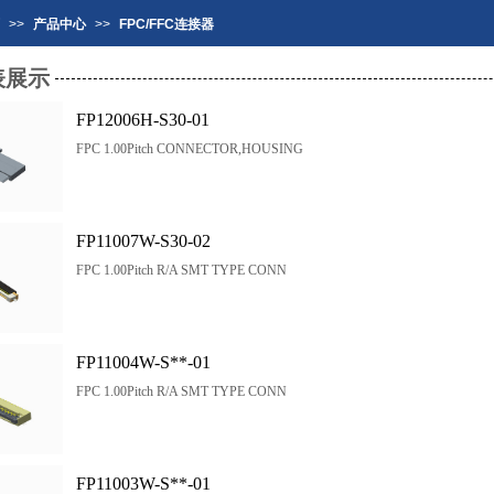
>>
产品中心
>>
FPC/FFC连接器
表展示
FP12006H-S30-01
FPC 1.00Pitch CONNECTOR,HOUSING
FP11007W-S30-02
FPC 1.00Pitch R/A SMT TYPE CONN
FP11004W-S**-01
FPC 1.00Pitch R/A SMT TYPE CONN
FP11003W-S**-01